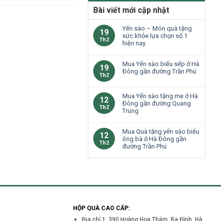
Bài viết mới cập nhật
Yến sào – Món quà tặng
19
sức khỏe lựa chọn số 1
Th2
hiện nay
Mua Yến sào biếu sếp ở Hà
19
Đông gần đường Trần Phú
Th2
Mua Yến sào tặng mẹ ở Hà
12
Đông gần đường Quang
Th2
Trung
Mua Quà tặng yến sào biếu
12
ông bà ở Hà Đông gần
Th2
đường Trần Phú
p
HỘP QUÀ CAO CẤP:
Địa chỉ 1: 390 Hoàng Hoa Thám, Ba Đình, Hà