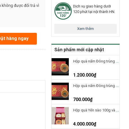
 không được đổi trả vì
Dịch vụ giao hàng dưới
120 phút tại nội thành HN.
Xem thêm
số lượng
Đặt hàng ngay
Sản phẩm mới cập nhật
Hộp quà nấm Đông trùng hạ thảo Việt Nam 100g
1.200.000
₫
Hộp quà nấm Đông trùng hạ thảo Việt Nam 50g
700.000
₫
Hộp quà Yến sào 100g và nấm ĐTHT 100g-H2T4000
4.000.000
₫