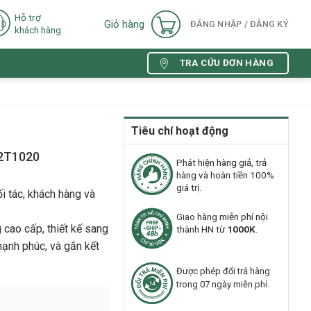
Hỗ trợ
Giỏ hàng
ĐĂNG NHẬP / ĐĂNG KÝ
khách hàng
TRA CỨU ĐƠN HÀNG
Tiêu chí hoạt động
H2T1020
Phát hiện hàng giả, trả
hàng và hoàn tiền 100%
giá trị.
ối tác, khách hàng và
Giao hàng miễn phí nội
 cao cấp, thiết kế sang
thành HN từ
1000K
.
 hạnh phúc, và gắn kết
Được phép đổi trả hàng
trong 07 ngày miễn phí.