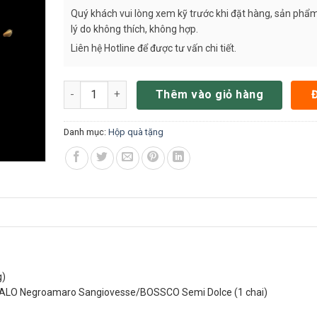
Quý khách vui lòng xem kỹ trước khi đặt hàng, sản phẩm
lý do không thích, không hợp.
Liên hệ Hotline để được tư vấn chi tiết.
Hộp quà Tết vang & hạt và yến chưng 18% H2T1020 
Thêm vào giỏ hàng
Danh mục:
Hộp quà tặng
g)
RALO Negroamaro Sangiovesse/BOSSCO Semi Dolce (1 chai)