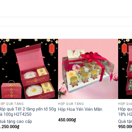
HỘP QUÀ TẶNG
HỘP QUÀ TẶNG
HỘP QU
ộp quà Tết 2 tầng yến tổ 50g
Hộp qu
Hộp Hoa Yến Viên Mãn
và 100g H2T4250
18% H
450.000
₫
Quà tặng cao cấp
Quà tặ
4.250.000
₫
950.00