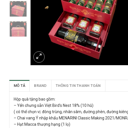
MÔ TẢ
BRAND
THÔNG TIN THANH TOÁN
Hộp quà tặng bao gồm:
– Yến chưng sẵn Việt Bird’s Nest 18% (10 hũ)
( có thể chọn vị: đông trùng, nhân sâm, đường phèn, đường kiên
– Chai vang Ý nhập khẩu MENARINI Classic Making 2021/MON
– Hạt Macca thượng hạng (1 lọ)