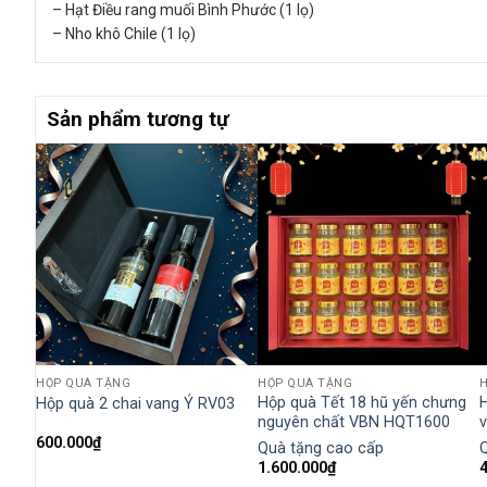
– Hạt Điều rang muối Bình Phước (1 lọ)
– Nho khô Chile (1 lọ)
Sản phẩm tương tự
HỘP QUÀ TẶNG
HỘP QUÀ TẶNG
à yến
Hộp quà Tết 18 hũ yến chưng
H
Hộp quà 2 chai vang Ý RV03
nguyên chất VBN HQT1600
600.000
₫
Quà tặng cao cấp
1.600.000
₫