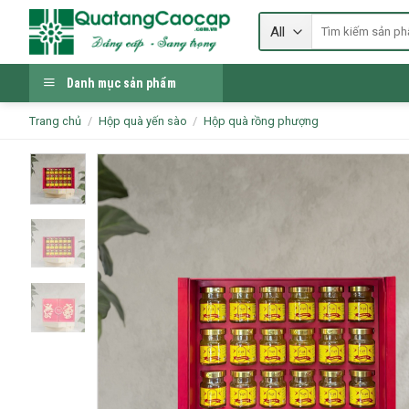
Skip
Tìm
to
kiếm:
content
Danh mục sản phẩm
Trang chủ
/
Hộp quà yến sào
/
Hộp quà rồng phượng