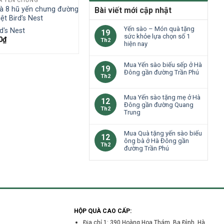
À YẾN CHƯNG
à 8 hũ yến chưng đường
Bài viết mới cập nhật
ệt Bird’s Nest
Yến sào – Món quà tặng
rd's Nest
19
sức khỏe lựa chọn số 1
0
₫
Th2
hiện nay
Mua Yến sào biếu sếp ở Hà
19
Đông gần đường Trần Phú
Th2
Mua Yến sào tặng mẹ ở Hà
12
Đông gần đường Quang
Th2
Trung
Mua Quà tặng yến sào biếu
12
ông bà ở Hà Đông gần
Th2
đường Trần Phú
p
HỘP QUÀ CAO CẤP:
Địa chỉ 1: 390 Hoàng Hoa Thám, Ba Đình, Hà