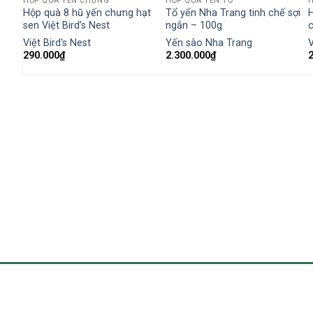
HỘP QUÀ YẾN CHƯNG
HỘP QUÀ YẾN TỔ
đường
Hộp quà 8 hũ yến chưng hạt
Tổ yến Nha Trang tinh chế sợi
sen Việt Bird’s Nest
ngắn – 100g
c
Việt Bird's Nest
Yến sào Nha Trang
V
290.000
₫
2.300.000
₫