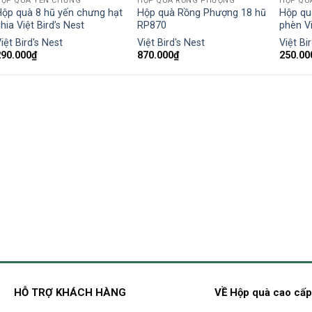
HỘP QUÀ YẾN CHƯNG
HỘP QUÀ RỒNG PHƯỢNG
HỘP QU
Hộp quà 8 hũ yến chưng hạt
Hộp quà Rồng Phượng 18 hũ
Hộp qu
hia Việt Bird’s Nest
RP870
phèn Vi
iệt Bird's Nest
Việt Bird's Nest
Việt Bi
290.000
₫
870.000
₫
250.00
HỖ TRỢ KHÁCH HÀNG
VỀ Hộp quà cao cấ