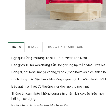
MÔ TẢ
BRAND
THÔNG TIN THANH TOÁN
Hộp quà Rồng Phượng 18 hũ RP800 Việt Bird’s Nest
Bao gồm 18 hũ yến chưng sẵn Đông trùng hạ thảo Việt Bird’s Ne
Công dụng: tăng sức đề kháng, tăng cường hệ miễn dịch, thích 
Cách dùng: Lắc đều trước khi uống, ngon hơn khi uống lạnh. Tốt
Bảo quản: ở nhiệt độ thường, nơi khô ráo thoáng mát
Thông tin cảnh báo: không dùng sản phẩm khi có dấu hiệu mở n
hết hạn sử dụng.
Ngày sản xuất: in trên bao bì sản phẩm