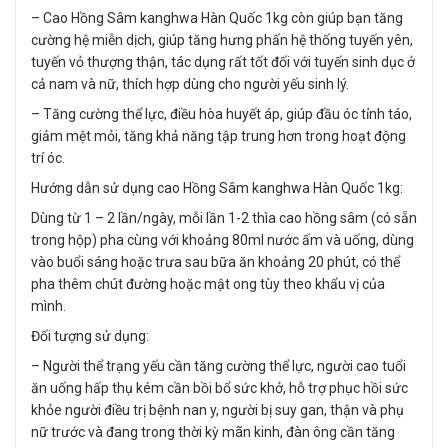
– Cao Hồng Sâm kanghwa Hàn Quốc 1kg còn giúp bạn tăng
cường hệ miễn dịch, giúp tăng hưng phấn hệ thống tuyến yên,
tuyến vỏ thượng thận, tác dụng rất tốt đối với tuyến sinh dục ở
cả nam và nữ, thích hợp dùng cho người yếu sinh lý.
– Tăng cường thể lực, điều hòa huyết áp, giúp đầu óc tỉnh táo,
giảm mệt mỏi, tăng khả năng tập trung hơn trong hoạt động
trí óc.
Hướng dẫn sử dụng cao Hồng Sâm kanghwa Hàn Quốc 1kg:
Dùng từ 1 – 2 lần/ngày, mỗi lần 1-2 thìa cao hồng sâm (có sẵn
trong hộp) pha cùng với khoảng 80ml nước ấm và uống, dùng
vào buổi sáng hoặc trưa sau bữa ăn khoảng 20 phút, có thể
pha thêm chút đường hoặc mật ong tùy theo khẩu vị của
mình.
Đối tượng sử dụng:
– Người thể trạng yếu cần tăng cường thể lực, người cao tuổi
ăn uống hấp thụ kém cần bồi bổ sức khở, hỗ trợ phục hồi sức
khỏe người điều trị bệnh nan y, người bị suy gan, thận và phụ
nữ trước và đang trong thời kỳ mãn kinh, đàn ông cần tăng