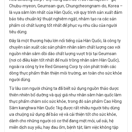
Chubu-myeon, Geumsan-gun, Chungcheongnam-do, Korea –
là vựa sâm lớn nhất của Hàn Quốc, với quy trình sản xuất đảm
bảo tiêu chuẩn kỹ thuật nghiêm ngặt, nhằm tạo ra các sản
phẩm có chất lượng tốt nhất để phục vụ nhu cầu của người
tiêu dùng.
Đây là một thương hiệu lớn nổi tiếng của Hàn Quốc, là công ty
chuyên sản xuất các sản phẩm nhân sâm chất lượng cao với
nguồn nhân sâm dồi dào chất lượng vượt trội tại Geumsan
(nơi có điều kiện tốt nhất để nuôi trồng nhân sâm Hàn Quốc),
ngoài ra công ty Ire Red Ginseng Corp ty còn phát triển các
dòng thực phẩm thân thiện môi trường, an toàn cho sức khỏe
người dùng.
Từ lâu con người chúng ta đã biết sử dụng nguồn thảo dược
thiên nhiên bổ dưỡng và quý giá như nhân sâm hàn quốc làm
thực phẩm chăm sóc sức khỏe, trong đó sản phẩm Cao Hồng
Sâm kanghwa Hàn Quốc 1kg được rất nhiều người tiêu dùng
ưa chuộng sử dụng để bảo vệ và cải thiện tốt cho sức khỏe,
dành cho những người có cơ thể đang mệt mỏi, uể oải, hệ
miễn dịch suy yếu, hay đau ốm, bệnh tật; làm việc không tập