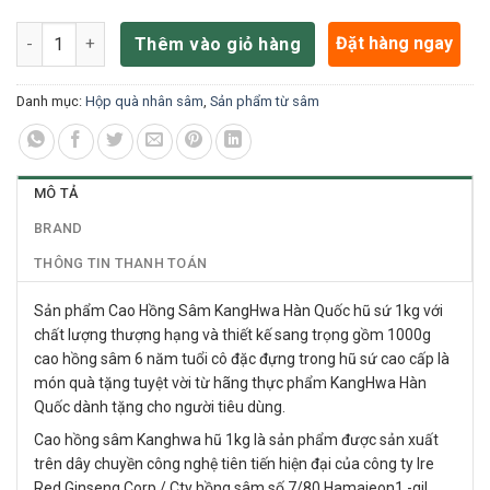
Cao Hồng Sâm Kanghwa Hàn Quốc Hũ 1kg số lượng
Đặt hàng ngay
Thêm vào giỏ hàng
Danh mục:
Hộp quà nhân sâm
,
Sản phẩm từ sâm
MÔ TẢ
BRAND
THÔNG TIN THANH TOÁN
Sản phẩm Cao Hồng Sâm KangHwa Hàn Quốc hũ sứ 1kg với
chất lượng thượng hạng và thiết kế sang trọng gồm 1000g
cao hồng sâm 6 năm tuổi cô đặc đựng trong hũ sứ cao cấp là
món quà tặng tuyệt vời từ hãng thực phẩm KangHwa Hàn
Quốc dành tặng cho người tiêu dùng.
Cao hồng sâm Kanghwa hũ 1kg là sản phẩm được sản xuất
trên dây chuyền công nghệ tiên tiến hiện đại của công ty Ire
Red Ginseng Corp / Cty hồng sâm số 7/80 Hamajeon1 -gil,