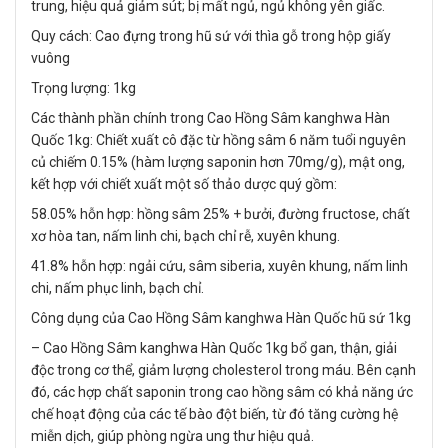
trung, hiệu quả giảm sút; bị mất ngủ, ngủ không yên giấc.
Quy cách: Cao đựng trong hũ sứ với thìa gỗ trong hộp giấy
vuông
Trọng lượng: 1kg
Các thành phần chính trong Cao Hồng Sâm kanghwa Hàn
Quốc 1kg: Chiết xuất cô đặc từ hồng sâm 6 năm tuổi nguyên
củ chiếm 0.15% (hàm lượng saponin hơn 70mg/g), mật ong,
kết hợp với chiết xuất một số thảo dược quý gồm:
58.05% hỗn hợp: hồng sâm 25% + bưởi, đường fructose, chất
xơ hòa tan, nấm linh chi, bạch chỉ rễ, xuyên khung.
41.8% hỗn hợp: ngải cứu, sâm siberia, xuyên khung, nấm linh
chi, nấm phục linh, bạch chỉ.
Công dụng của Cao Hồng Sâm kanghwa Hàn Quốc hũ sứ 1kg
– Cao Hồng Sâm kanghwa Hàn Quốc 1kg bổ gan, thận, giải
độc trong cơ thể, giảm lượng cholesterol trong máu. Bên cạnh
đó, các hợp chất saponin trong cao hồng sâm có khả năng ức
chế hoạt động của các tế bào đột biến, từ đó tăng cường hệ
miễn dịch, giúp phòng ngừa ung thư hiệu quả.